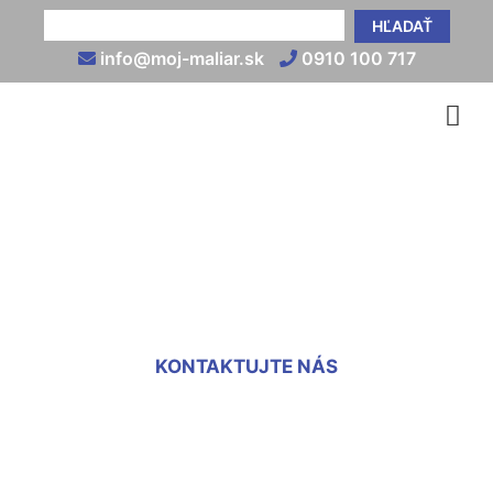
HĽADAŤ
info@moj-maliar.sk
0910 100 717
Nanášanie omietky na
stenu Vrakuňa
KONTAKTUJTE NÁS