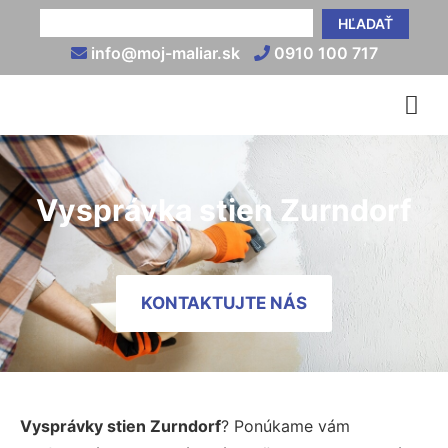
HĽADAŤ
info@moj-maliar.sk
0910 100 717
Vysprávka stien Zurndorf
KONTAKTUJTE NÁS
Vysprávky stien Zurndorf
? Ponúkame vám