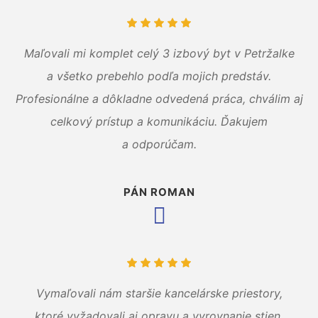
Maľovali mi komplet celý 3 izbový byt v Petržalke
a všetko prebehlo podľa mojich predstáv.
Profesionálne a dôkladne odvedená práca, chválim aj
celkový prístup a komunikáciu. Ďakujem
a odporúčam.
PÁN ROMAN
Vymaľovali nám staršie kancelárske priestory,
ktoré vyžadovali aj opravu a vyrovnanie stien.