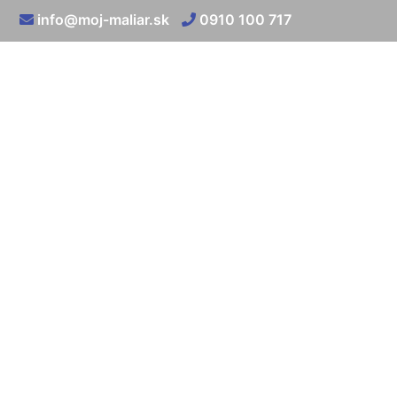
info@moj-maliar.sk
0910 100 717
Vysprávka