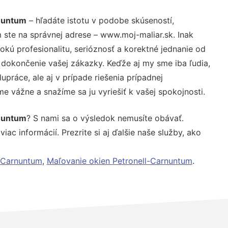
rnuntum
– hľadáte istotu v podobe skúseností,
 ste na správnej adrese – www.moj-maliar.sk. Inak
ú profesionalitu, serióznosť a korektné jednanie od
dokončenie vašej zákazky. Keďže aj my sme iba ľudia,
upráce, ale aj v prípade riešenia prípadnej
e vážne a snažíme sa ju vyriešiť k vašej spokojnosti.
rnuntum
? S nami sa o výsledok nemusíte obávať.
iac informácií. Prezrite si aj ďalšie naše služby, ako
-Carnuntum
,
Maľovanie okien Petronell-Carnuntum
.