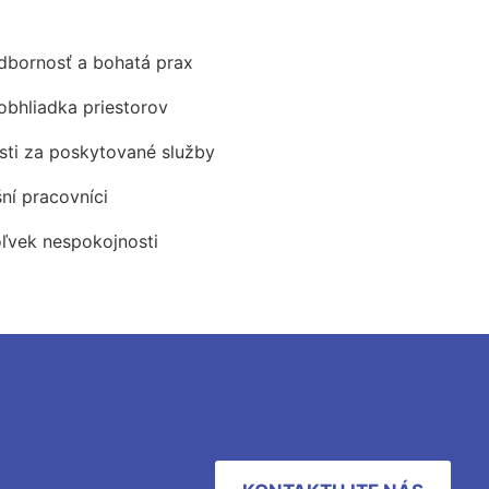
odbornosť a bohatá prax
obhliadka priestorov
ti za poskytované služby
šní pracovníci
oľvek nespokojnosti