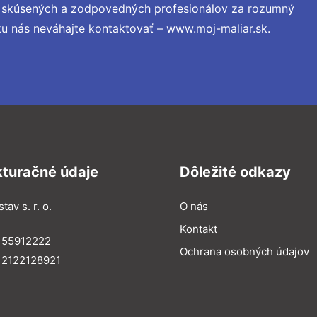
o skúsených a zodpovedných profesionálov za rozumný
ku nás neváhajte kontaktovať – www.moj-maliar.sk.
kturačné údaje
Dôležité odkazy
tav s. r. o.
O nás
Kontakt
 55912222
Ochrana osobných údajov
 2122128921