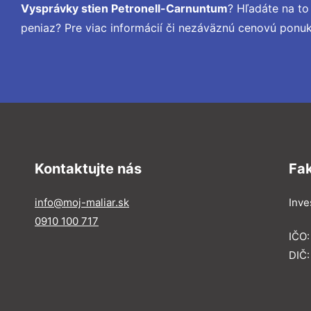
Vysprávky stien Petronell-Carnuntum
? Hľadáte na t
peniaz? Pre viac informácií či nezáväznú cenovú ponu
Kontaktujte nás
Fa
info@moj-maliar.sk
Inves
0910 100 717
IČO:
DIČ: