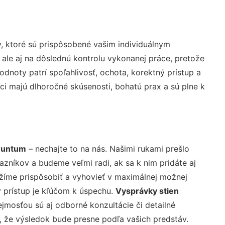
, ktoré sú prispôsobené vašim individuálnym
 ale aj na dôslednú kontrolu vykonanej práce, pretože
noty patrí spoľahlivosť, ochota, korektný prístup a
i majú dlhoročné skúsenosti, bohatú prax a sú plne k
rnuntum
– nechajte to na nás. Našimi rukami prešlo
níkov a budeme veľmi radi, ak sa k nim pridáte aj
žíme prispôsobiť a vyhovieť v maximálnej možnej
 prístup je kľúčom k úspechu.
Vysprávky stien
jmosťou sú aj odborné konzultácie či detailné
u, že výsledok bude presne podľa vašich predstáv.