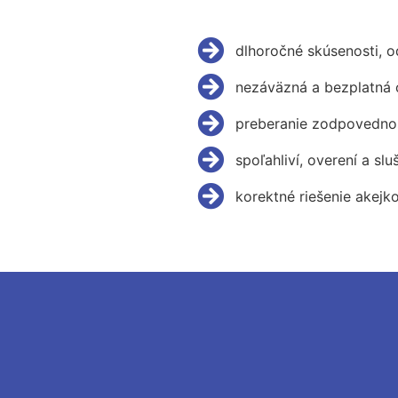
dlhoročné skúsenosti, 
nezáväzná a bezplatná 
preberanie zodpovednos
spoľahliví, overení a slu
korektné riešenie akejk