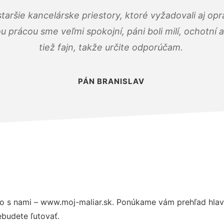
taršie kancelárske priestory, ktoré vyžadovali aj op
u prácou sme veľmi spokojní, páni boli milí, ochotní
tiež fajn, takže určite odporúčam.
PÁN BRANISLAV
o s nami – www.moj-maliar.sk. Ponúkame vám prehľad hlavn
budete ľutovať.