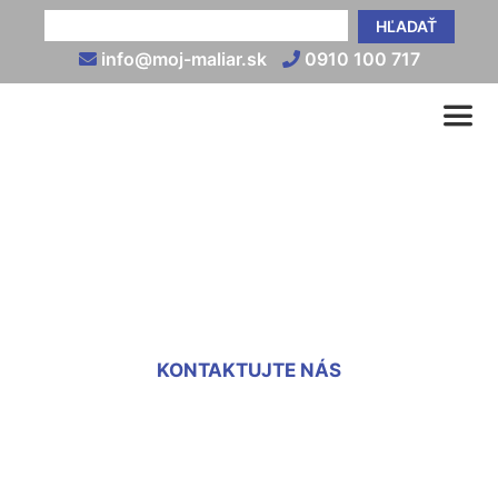
HĽADAŤ
info@moj-maliar.sk
0910 100 717
Vysprávka okien Schloss
Petronell
KONTAKTUJTE NÁS