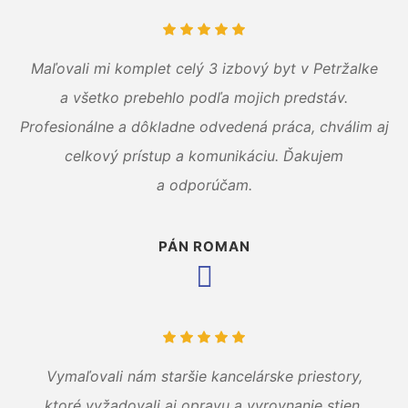
Maľovali mi komplet celý 3 izbový byt v Petržalke
a všetko prebehlo podľa mojich predstáv.
Profesionálne a dôkladne odvedená práca, chválim aj
celkový prístup a komunikáciu. Ďakujem
a odporúčam.
PÁN ROMAN
Vymaľovali nám staršie kancelárske priestory,
ktoré vyžadovali aj opravu a vyrovnanie stien.