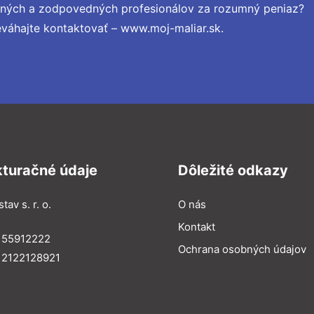
ených a zodpovedných profesionálov za rozumný peniaz?
eváhajte kontaktovať – www.moj-maliar.sk.
kturačné údaje
Dôležité odkazy
tav s. r. o.
O nás
Kontakt
 55912222
Ochrana osobných údajov
 2122128921