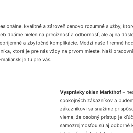
sionálne, kvalitné a zároveň cenovo rozumné služby, kto
užieb dbáme nielen na precíznosť a odbornosť, ale aj na dôs
ríjemné a zbytočné komplikácie. Medzi naše firemné hodno
ka, ktorá je pre nás vždy na prvom mieste. Naši pracovníc
aliar.sk je tu pre vás.
Vysprávky okien Markthof
– nec
spokojných zákazníkov a budeme 
zákazníkovi sa snažíme prispôso
vieme, že osobný prístup je kľ
samozrejmosťou sú aj odborné ko