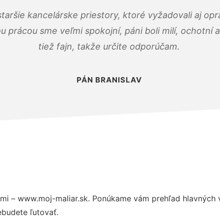
taršie kancelárske priestory, ktoré vyžadovali aj op
u prácou sme veľmi spokojní, páni boli milí, ochotní
tiež fajn, takže určite odporúčam.
PÁN BRANISLAV
mi – www.moj-maliar.sk. Ponúkame vám prehľad hlavných v
budete ľutovať.