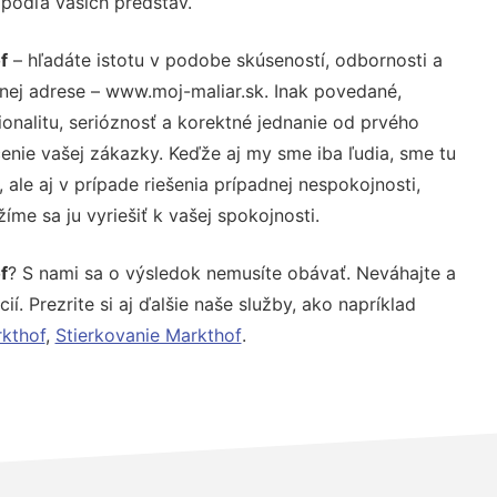
 podľa vašich predstáv.
f
– hľadáte istotu v podobe skúseností, odbornosti a
nej adrese – www.moj-maliar.sk. Inak povedané,
nalitu, serióznosť a korektné jednanie od prvého
nie vašej zákazky. Keďže aj my sme iba ľudia, sme tu
 ale aj v prípade riešenia prípadnej nespokojnosti,
me sa ju vyriešiť k vašej spokojnosti.
f
? S nami sa o výsledok nemusíte obávať. Neváhajte a
ií. Prezrite si aj ďalšie naše služby, ako napríklad
kthof
,
Stierkovanie Markthof
.