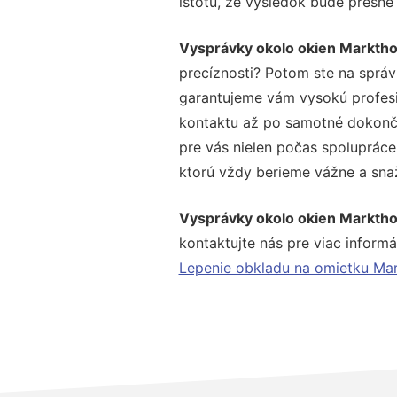
istotu, že výsledok bude presne
Vysprávky okolo okien Marktho
precíznosti? Potom ste na správ
garantujeme vám vysokú profesio
kontaktu až po samotné dokonče
pre vás nielen počas spolupráce,
ktorú vždy berieme vážne a snaží
Vysprávky okolo okien Marktho
kontaktujte nás pre viac informác
Lepenie obkladu na omietku Mar