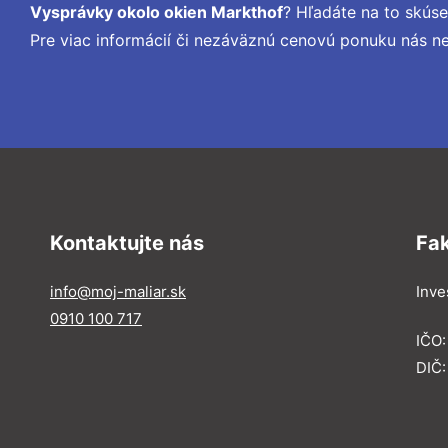
Vysprávky okolo okien Markthof
? Hľadáte na to skús
Pre viac informácií či nezáväznú cenovú ponuku nás n
Kontaktujte nás
Fa
info@moj-maliar.sk
Inves
0910 100 717
IČO:
DIČ: