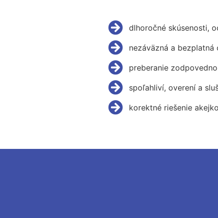
dlhoročné skúsenosti, 
nezáväzná a bezplatná 
preberanie zodpovednos
spoľahliví, overení a slu
korektné riešenie akejk