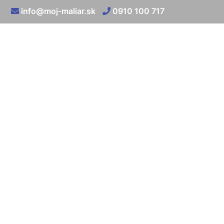
info@moj-maliar.sk
0910 100 717
Vysp