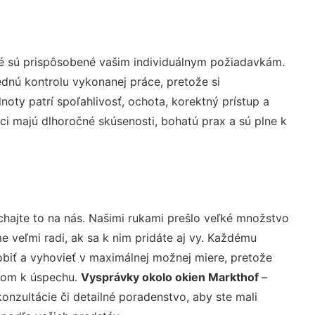
ré sú prispôsobené vašim individuálnym požiadavkám.
lednú kontrolu vykonanej práce, pretože si
ty patrí spoľahlivosť, ochota, korektný prístup a
i majú dlhoročné skúsenosti, bohatú prax a sú plne k
hajte to na nás. Našimi rukami prešlo veľké množstvo
veľmi radi, ak sa k nim pridáte aj vy. Každému
biť a vyhovieť v maximálnej možnej miere, pretože
účom k úspechu.
Vysprávky okolo okien Markthof
–
nzultácie či detailné poradenstvo, aby ste mali