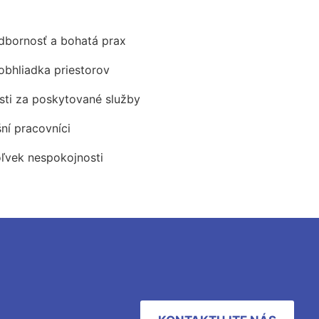
odbornosť a bohatá prax
obhliadka priestorov
ti za poskytované služby
šní pracovníci
oľvek nespokojnosti