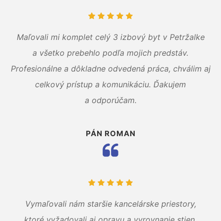
Maľovali mi komplet celý 3 izbový byt v Petržalke
a všetko prebehlo podľa mojich predstáv.
Profesionálne a dôkladne odvedená práca, chválim aj
celkový prístup a komunikáciu. Ďakujem
a odporúčam.
PÁN ROMAN
Vymaľovali nám staršie kancelárske priestory,
ktoré vyžadovali aj opravu a vyrovnanie stien.