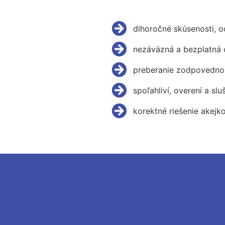
dlhoročné skúsenosti, 
nezáväzná a bezplatná 
preberanie zodpovednos
spoľahliví, overení a slu
korektné riešenie akejk