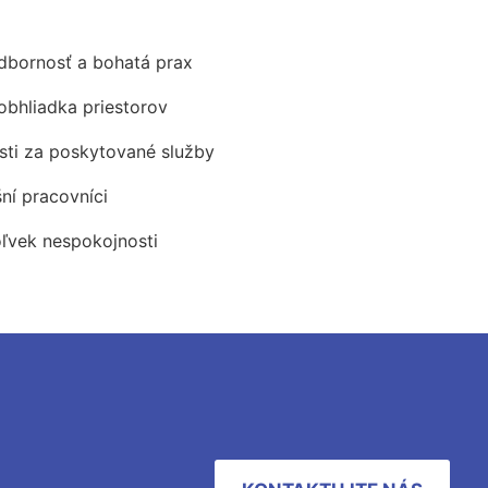
odbornosť a bohatá prax
obhliadka priestorov
ti za poskytované služby
šní pracovníci
oľvek nespokojnosti