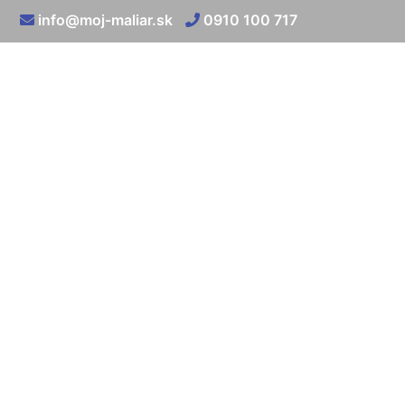
info@moj-maliar.sk
0910 100 717
Vys