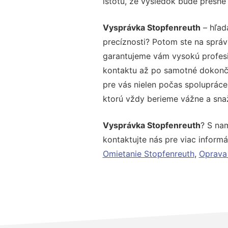
istotu, že výsledok bude presne
Vysprávka Stopfenreuth
– hľad
precíznosti? Potom ste na správ
garantujeme vám vysokú profesio
kontaktu až po samotné dokonče
pre vás nielen počas spolupráce,
ktorú vždy berieme vážne a snaží
Vysprávka Stopfenreuth
? S na
kontaktujte nás pre viac informác
Omietanie Stopfenreuth
,
Oprava 