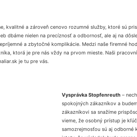
e, kvalitné a zároveň cenovo rozumné služby, ktoré sú pr
užieb dbáme nielen na precíznosť a odbornosť, ale aj na dôs
ríjemné a zbytočné komplikácie. Medzi naše firemné hodno
ka, ktorá je pre nás vždy na prvom mieste. Naši pracovníc
iar.sk je tu pre vás.
Vysprávka Stopfenreuth
– nech
spokojných zákazníkov a budeme 
zákazníkovi sa snažíme prispôso
vieme, že osobný prístup je kľ
samozrejmosťou sú aj odborné ko