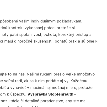
ispôsobené vašim individuálnym požiadavkám.
lednú kontrolu vykonanej práce, pretože si
ty patrí spoľahlivosť, ochota, korektný prístup a
i majú dlhoročné skúsenosti, bohatú prax a sú plne k
ajte to na nás. Našimi rukami prešlo veľké množstvo
veľmi radi, ak sa k nim pridáte aj vy. Každému
biť a vyhovieť v maximálnej možnej miere, pretože
účom k úspechu.
Vysprávka Stopfenreuth
–
nzultácie či detailné poradenstvo, aby ste mali