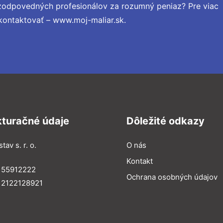
 zodpovedných profesionálov za rozumný peniaz? Pre viac
kontaktovať – www.moj-maliar.sk.
kturačné údaje
Dôležité odkazy
tav s. r. o.
O nás
Kontakt
 55912222
Ochrana osobných údajov
 2122128921