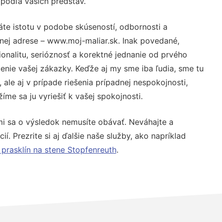
 podľa vašich predstáv.
áte istotu v podobe skúseností, odbornosti a
nej adrese – www.moj-maliar.sk. Inak povedané,
nalitu, serióznosť a korektné jednanie od prvého
nie vašej zákazky. Keďže aj my sme iba ľudia, sme tu
 ale aj v prípade riešenia prípadnej nespokojnosti,
me sa ju vyriešiť k vašej spokojnosti.
mi sa o výsledok nemusíte obávať. Neváhajte a
ií. Prezrite si aj ďalšie naše služby, ako napríklad
prasklín na stene Stopfenreuth
.