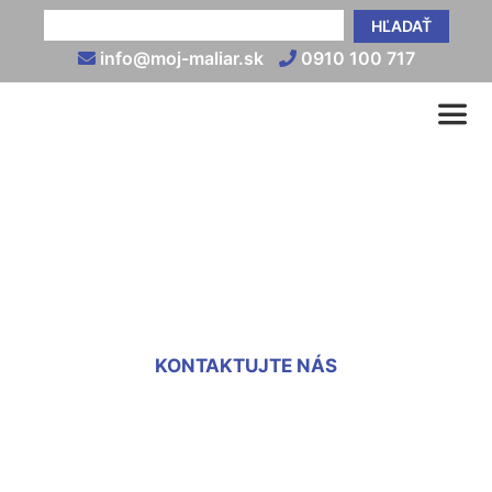
HĽADAŤ
info@moj-maliar.sk
0910 100 717
Vonkajšia omietka cena za
m2 Potzneusield
KONTAKTUJTE NÁS