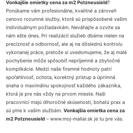
Vonkajšie omietky cena za m2 Potzneusield
?
Ponúkame vám profesionálne, kvalitné a zároveň
cenovo rozumné služby, ktoré sú prispôsobené vašim
individuálnym požiadavkám. Neváhajte a ozvite sa
nám ešte dnes. Pri realizácií služieb dbáme nielen na
precíznosť a odbornosť, ale aj na dôslednú kontrolu
vykonanej práce, pretože si uvedomujeme, že aj malé
pochybenie môže spôsobiť nepríjemné a zbytočné
komplikácie. Medzi naše firemné hodnoty patrí
spoľahlivosť, ochota, korektný prístup a úprimná
snaha o maximálnu spokojnosť každého zákazníka,
ktorá je pre nás vždy na prvom mieste. Naši
pracovníci majú dlhoročné skúsenosti, bohatú prax a
sú plne k vašim službám.
Vonkajšia omietka cena za
m2 Potzneusield
– www.moj-maliar.sk je tu pre vás.