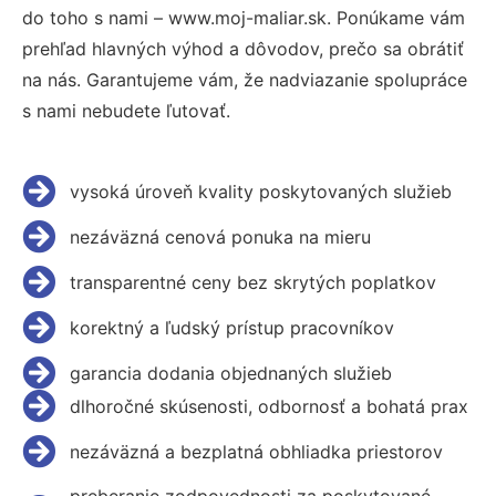
do toho s nami – www.moj-maliar.sk. Ponúkame vám
prehľad hlavných výhod a dôvodov, prečo sa obrátiť
na nás. Garantujeme vám, že nadviazanie spolupráce
s nami nebudete ľutovať.
vysoká úroveň kvality poskytovaných služieb
nezáväzná cenová ponuka na mieru
transparentné ceny bez skrytých poplatkov
korektný a ľudský prístup pracovníkov
garancia dodania objednaných služieb
dlhoročné skúsenosti, odbornosť a bohatá prax
nezáväzná a bezplatná obhliadka priestorov
preberanie zodpovednosti za poskytované