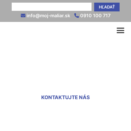
HĽADAŤ
info@moj-maliar.sk
0910 100 717
Vnútorné omietky cena za
m2 Veľká Paka
KONTAKTUJTE NÁS