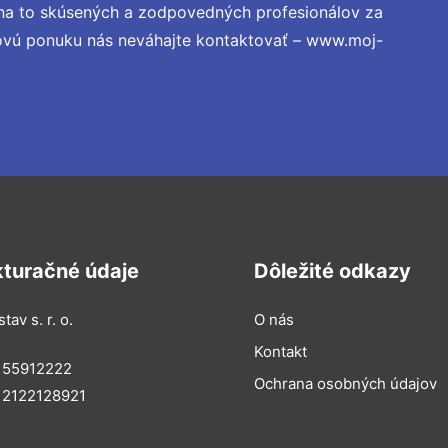
na to skúsených a zodpovedných profesionálov za
novú ponuku nás neváhajte kontaktovať – www.moj-
kturačné údaje
Dôležité odkazy
tav s. r. o.
O nás
Kontakt
 55912222
Ochrana osobných údajov
 2122128921