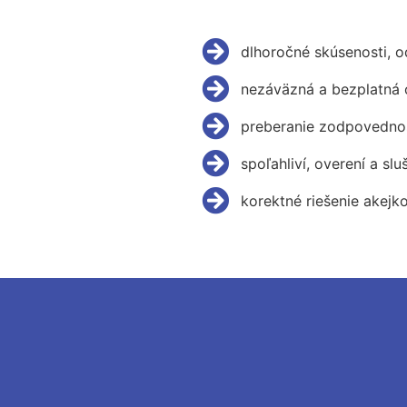
dlhoročné skúsenosti, 
nezáväzná a bezplatná 
preberanie zodpovednos
spoľahliví, overení a slu
korektné riešenie akejk