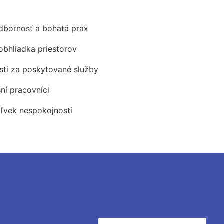
odbornosť a bohatá prax
obhliadka priestorov
ti za poskytované služby
šní pracovníci
oľvek nespokojnosti