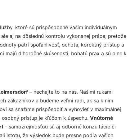
užby, ktoré sú prispôsobené vašim individuálnym
 ale aj na dôslednú kontrolu vykonanej práce, pretože
noty patrí spoľahlivosť, ochota, korektný prístup a
i majú dlhoročné skúsenosti, bohatú prax a sú plne k
Loimersdorf
– nechajte to na nás. Našimi rukami
ch zákazníkov a budeme veľmi radi, ak sa k nim
ovi sa snažíme prispôsobiť a vyhovieť v maximálnej
e osobný prístup je kľúčom k úspechu.
Vnútorné
rf
– samozrejmosťou sú aj odborné konzultácie či
ali istotu, že výsledok bude presne podľa vašich