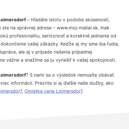
Loimersdorf
– hľadáte istotu v podobe skúseností,
 ste na správnej adrese – www.moj-maliar.sk. Inak
ú profesionalitu, serióznosť a korektné jednanie od
dokončenie vašej zákazky. Keďže aj my sme iba ľudia,
upráce, ale aj v prípade riešenia prípadnej
e vážne a snažíme sa ju vyriešiť k vašej spokojnosti.
Loimersdorf
? S nami sa o výsledok nemusíte obávať.
iac informácií. Prezrite si aj ďalšie naše služby, ako
oimersdorf
,
Omietka cena Loimersdorf
.