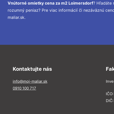
Vnútorné omietky cena za m2 Loimersdorf
? Hľadáte 
rozumný peniaz? Pre viac informácií či nezáväznú ce
maliar.sk.
Kontaktujte nás
Fa
info@moj-maliar.sk
Inves
0910 100 717
IČO:
DIČ: