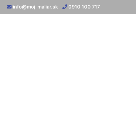
info@moj-maliar.sk
0910 100 717
Vnútorné om