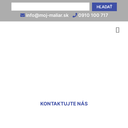
HĽADAŤ
info@moj-maliar.sk
0910 100 717
Vnútorná tepelnoizolačná
omietka cena Štvrtok na
Ostrove
KONTAKTUJTE NÁS