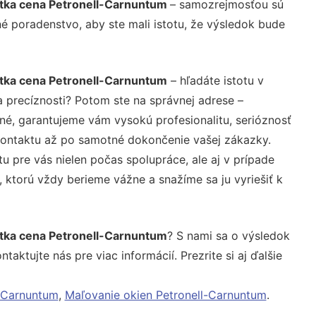
etka cena Petronell-Carnuntum
– samozrejmosťou sú
né poradenstvo, aby ste mali istotu, že výsledok bude
tka cena Petronell-Carnuntum
– hľadáte istotu v
 precíznosti? Potom ste na správnej adrese –
é, garantujeme vám vysokú profesionalitu, serióznosť
kontaktu až po samotné dokončenie vašej zákazky.
u pre vás nielen počas spolupráce, ale aj v prípade
, ktorú vždy berieme vážne a snažíme sa ju vyriešiť k
tka cena Petronell-Carnuntum
? S nami sa o výsledok
aktujte nás pre viac informácií. Prezrite si aj ďalšie
-Carnuntum
,
Maľovanie okien Petronell-Carnuntum
.