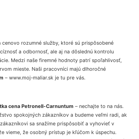
ň cenovo rozumné služby, ktoré sú prispôsobené
cíznosť a odbornosť, ale aj na dôslednú kontrolu
ie. Medzi naše firemné hodnoty patrí spoľahlivosť,
rvom mieste. Naši pracovníci majú dlhoročné
um
– www.moj-maliar.sk je tu pre vás.
tka cena Petronell-Carnuntum
– nechajte to na nás.
žstvo spokojných zákazníkov a budeme veľmi radi, ak
 zákazníkovi sa snažíme prispôsobiť a vyhovieť v
že vieme, že osobný prístup je kľúčom k úspechu.