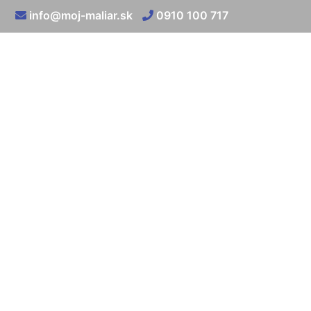
info@moj-maliar.sk
0910 100 717
Vnútorná tepelno