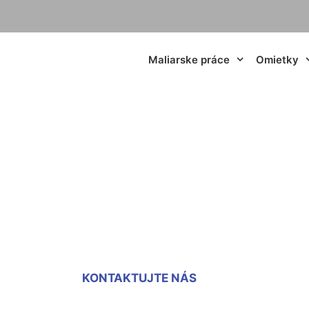
Maliarske práce
Omietky
izolačná omietka 
Carnuntum
KONTAKTUJTE NÁS