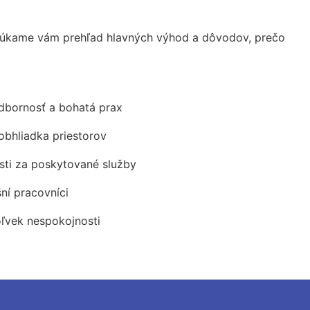
núkame vám prehľad hlavných výhod a dôvodov, prečo
odbornosť a bohatá prax
obhliadka priestorov
ti za poskytované služby
šní pracovníci
oľvek nespokojnosti