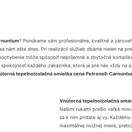
arnuntum
? Ponúkame vám profesionálne, kvalitné a zárove
 nám ešte dnes. Pri realizácií služieb dbáme nielen na pre
pochybenie môže spôsobiť nepríjemné a zbytočné komplikác
 spokojnosť každého zákazníka, ktorá je pre nás vždy na p
útorná tepelnoizolačná omietka cena Petronell-Carnunt
Vnútorná tepelnoizolačná omie
Našimi rukami prešlo veľké mno
sa k nim pridáte aj vy. Každému
maximálnej možnej miere, preto