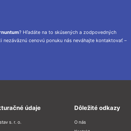
arnuntum
? Hľadáte na to skúsených a zodpovedných
 či nezáväznú cenovú ponuku nás neváhajte kontaktovať –
kturačné údaje
Dôležité odkazy
tav s. r. o.
O nás