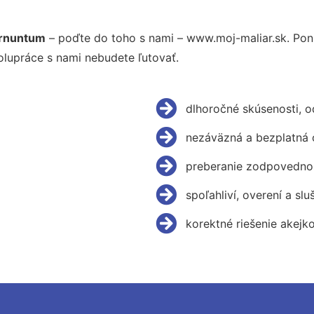
arnuntum
– poďte do toho s nami – www.moj-maliar.sk. Po
olupráce s nami nebudete ľutovať.
dlhoročné skúsenosti, 
nezáväzná a bezplatná 
preberanie zodpovednos
spoľahliví, overení a slu
korektné riešenie akejk