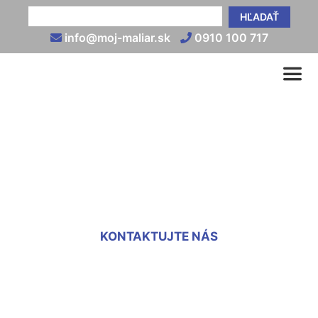
HĽADAŤ
info@moj-maliar.sk
0910 100 717
Vnútorná tepelnoizolačná
omietka cena Malinovo
KONTAKTUJTE NÁS