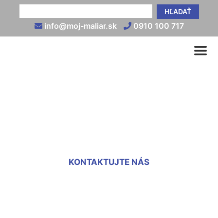
HĽADAŤ
info@moj-maliar.sk
0910 100 717
Vnútorná tepelnoizolačná
omietka cena Lamač
KONTAKTUJTE NÁS