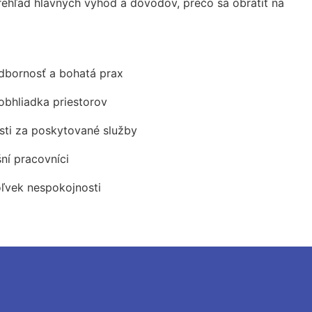
ehľad hlavných výhod a dôvodov, prečo sa obrátiť na
odbornosť a bohatá prax
obhliadka priestorov
ti za poskytované služby
šní pracovníci
oľvek nespokojnosti