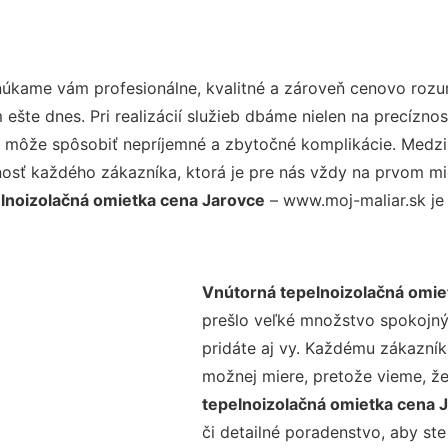
núkame vám profesionálne, kvalitné a zároveň cenovo rozu
šte dnes. Pri realizácií služieb dbáme nielen na precíznos
 môže spôsobiť nepríjemné a zbytočné komplikácie. Medzi n
osť každého zákazníka, ktorá je pre nás vždy na prvom mie
lnoizolačná omietka cena Jarovce
– www.moj-maliar.sk je 
Vnútorná tepelnoizolačná omie
prešlo veľké množstvo spokojný
pridáte aj vy. Každému zákazník
možnej miere, pretože vieme, ž
tepelnoizolačná omietka cena 
či detailné poradenstvo, aby ste