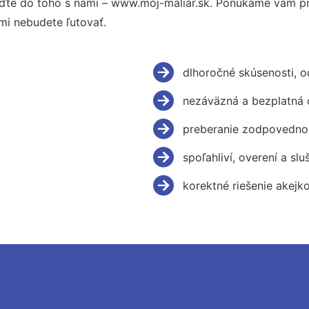
ďte do toho s nami – www.moj-maliar.sk. Ponúkame vám pr
mi nebudete ľutovať.
dlhoročné skúsenosti, 
nezáväzná a bezplatná 
preberanie zodpovednos
spoľahliví, overení a slu
korektné riešenie akejk