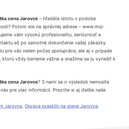
tka cena Jarovce
– hľadáte istotu v podobe
nosti? Potom ste na správnej adrese – www.moj-
tujeme vám vysokú profesionalitu, serióznosť a
ntaktu až po samotné dokončenie vašej zákazky.
u pre vás nielen počas spolupráce, ale aj v prípade
, ktorú vždy berieme vážne a snažíme sa ju vyriešiť k
tka cena Jarovce
? S nami sa o výsledok nemusíte
ás pre viac informácií. Prezrite si aj ďalšie naše
ím Jarovce
,
Oprava prasklín na stene Jarovce
.