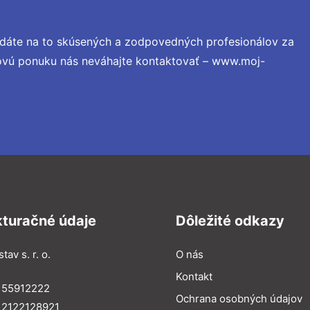
adáte na to skúsených a zodpovedných profesionálov za
novú ponuku nás neváhajte kontaktovať – www.moj-
kturačné údaje
Dôležité odkazy
tav s. r. o.
O nás
Kontakt
 55912222
Ochrana osobných údajov
 2122128921