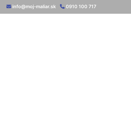
info@moj-maliar.sk
0910 100 717
Vnútorná tepel