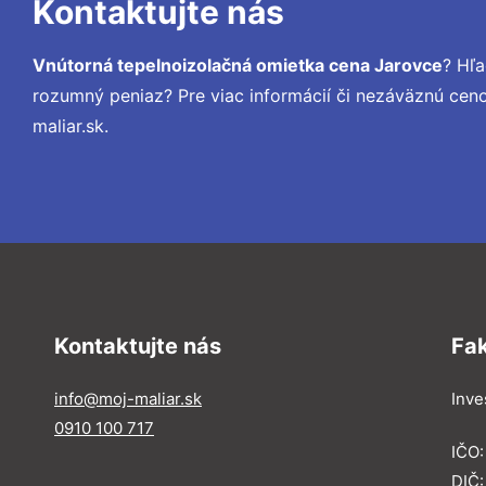
Kontaktujte nás
Vnútorná tepelnoizolačná omietka cena Jarovce
? Hľ
rozumný peniaz? Pre viac informácií či nezáväznú ce
maliar.sk.
Kontaktujte nás
Fa
info@moj-maliar.sk
Inves
0910 100 717
IČO:
DIČ: