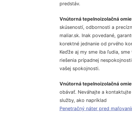
predstáv.
Vnútorná tepelnoizolačná omie
skúseností, odbornosti a precíz
maliar.sk. Inak povedané, garan
korektné jednanie od prvého ko
Keďže aj my sme iba ľudia, sme t
riešenia prípadnej nespokojnosti
vašej spokojnosti.
Vnútorná tepelnoizolačná omie
obávať. Neváhajte a kontaktujte n
služby, ako napríklad
Penetračný náter pred maľovan