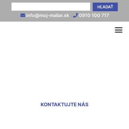
HĽADAŤ
info@moj-maliar.sk
0910 100 717
Vnútorná tepelnoizolačná
omietka cena
Engelhartstetten
KONTAKTUJTE NÁS