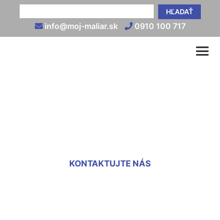
HĽADAŤ
info@moj-maliar.sk
0910 100 717
Vnútorné omietky cena
Svätý Jur
KONTAKTUJTE NÁS