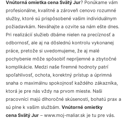
Vnútorná omietka cena Svätý Jur
? Ponúkame vám
profesionálne, kvalitné a zároveň cenovo rozumné
služby, ktoré sú prispôsobené vašim individuálnym
požiadavkám. Neváhajte a ozvite sa nám ešte dnes.
Pri realizácií služieb dbáme nielen na precíznosť a
odbornosť, ale aj na dôslednú kontrolu vykonanej
práce, pretože si uvedomujeme, že aj malé
pochybenie môže spôsobiť nepríjemné a zbytočné
komplikácie. Medzi naše firemné hodnoty patrí
spoľahlivosť, ochota, korektný prístup a úprimná
snaha o maximálnu spokojnosť každého zákazníka,
ktorá je pre nás vždy na prvom mieste. Naši
pracovníci majú dlhoročné skúsenosti, bohatú prax a
sú plne k vašim službám.
Vnútorné omietky
cena Svätý Jur
– www.moj-maliar.sk je tu pre vás.