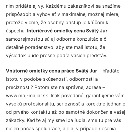
nim pridáte aj vy. Každému zákazníkovi sa snažíme
prispôsobiť a vyhovieť v maximálnej možnej miere,
pretože vieme, že osobný prístup je kľúčom k
úspechu.
Interiérové omietky cena Svätý Jur
–
samozrejmosťou sú aj odborné konzultácie či
detailné poradenstvo, aby ste mali istotu, že
výsledok bude presne podľa vašich predstáv.
Vnútorné omietky cena práce Svätý Jur
– hľadáte
istotu v podobe skúseností, odbornosti a
precíznosti? Potom ste na správnej adrese –
www.moj-maliar.sk. Inak povedané, garantujeme vám
vysokú profesionalitu, serióznosť a korektné jednanie
od prvého kontaktu až po samotné dokončenie vašej
zákazky. Keďže aj my sme iba ľudia, sme tu pre vás
nielen počas spolupráce, ale aj v prípade riešenia