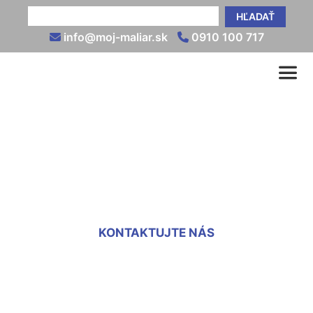
HĽADAŤ
info@moj-maliar.sk
0910 100 717
Vnútorné omietky cena
Schloss Petronell
KONTAKTUJTE NÁS