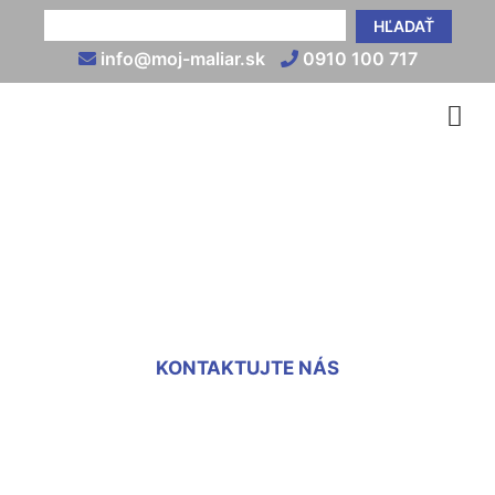
HĽADAŤ
info@moj-maliar.sk
0910 100 717
Vnútorné omietky cena
Nové Mesto
KONTAKTUJTE NÁS