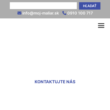
HĽADAŤ
info@moj-maliar.sk
0910 100 717
Vnútorné omietky cena
Nová Ves pri Dunaji
KONTAKTUJTE NÁS