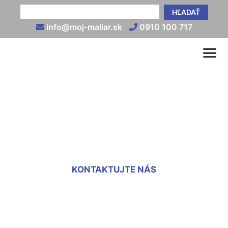
HĽADAŤ
info@moj-maliar.sk
0910 100 717
Striekanie omietky
Marchegg-Bahnhof
KONTAKTUJTE NÁS