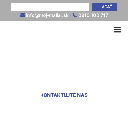
HĽADAŤ
info@moj-maliar.sk
0910 100 717
Striekanie fasády Staré
Mesto
KONTAKTUJTE NÁS