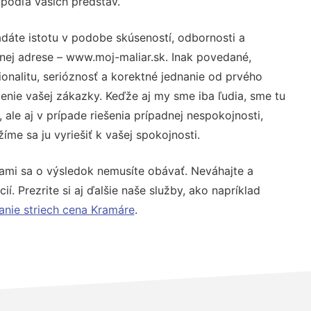
 podľa vašich predstáv.
dáte istotu v podobe skúseností, odbornosti a
nej adrese – www.moj-maliar.sk. Inak povedané,
nalitu, serióznosť a korektné jednanie od prvého
nie vašej zákazky. Keďže aj my sme iba ľudia, sme tu
 ale aj v prípade riešenia prípadnej nespokojnosti,
me sa ju vyriešiť k vašej spokojnosti.
nami sa o výsledok nemusíte obávať. Neváhajte a
ií. Prezrite si aj ďalšie naše služby, ako napríklad
anie striech cena Kramáre
.