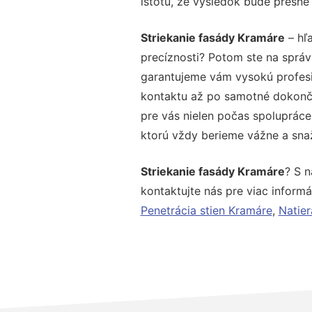
istotu, že výsledok bude presne
Striekanie fasády Kramáre
– hľa
precíznosti? Potom ste na správ
garantujeme vám vysokú profesio
kontaktu až po samotné dokonče
pre vás nielen počas spolupráce,
ktorú vždy berieme vážne a snaží
Striekanie fasády Kramáre
? S 
kontaktujte nás pre viac informác
Penetrácia stien Kramáre
,
Natier