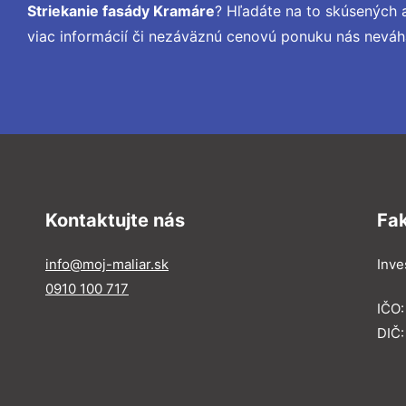
Striekanie fasády Kramáre
? Hľadáte na to skúsených
viac informácií či nezáväznú cenovú ponuku nás neváh
Kontaktujte nás
Fa
info@moj-maliar.sk
Inves
0910 100 717
IČO:
DIČ: