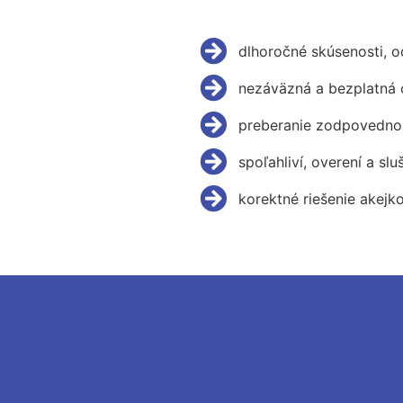
dlhoročné skúsenosti, 
nezáväzná a bezplatná 
preberanie zodpovednos
spoľahliví, overení a slu
korektné riešenie akejk