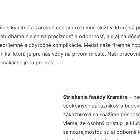
ne, kvalitné a zároveň cenovo rozumné služby, ktoré sú 
užieb dbáme nielen na precíznosť a odbornosť, ale aj na dôs
ríjemné a zbytočné komplikácie. Medzi naše firemné hodno
ka, ktorá je pre nás vždy na prvom mieste. Naši pracovníc
aliar.sk je tu pre vás.
Striekanie fasády Kramáre
– ne
spokojných zákazníkov a budeme 
zákazníkovi sa snažíme prispôso
vieme, že osobný prístup je kľ
samozrejmosťou sú aj odborné ko