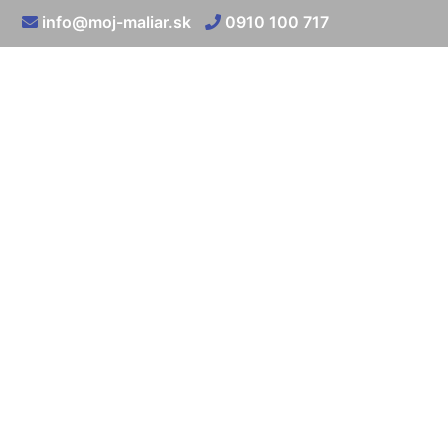
info@moj-maliar.sk
0910 100 717
Stri