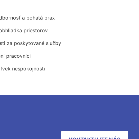
odbornosť a bohatá prax
obhliadka priestorov
ti za poskytované služby
šní pracovníci
oľvek nespokojnosti