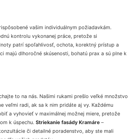
prispôsobené vašim individuálnym požiadavkám.
lednú kontrolu vykonanej práce, pretože si
ty patrí spoľahlivosť, ochota, korektný prístup a
i majú dlhoročné skúsenosti, bohatú prax a sú plne k
chajte to na nás. Našimi rukami prešlo veľké množstvo
veľmi radi, ak sa k nim pridáte aj vy. Každému
biť a vyhovieť v maximálnej možnej miere, pretože
účom k úspechu.
Striekanie fasády Kramáre
–
nzultácie či detailné poradenstvo, aby ste mali