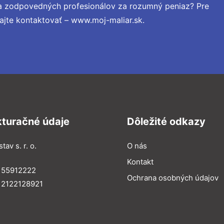
 a zodpovedných profesionálov za rozumný peniaz? Pre
ajte kontaktovať – www.moj-maliar.sk.
kturačné údaje
Dôležité odkazy
tav s. r. o.
O nás
Kontakt
 55912222
Ochrana osobných údajov
 2122128921