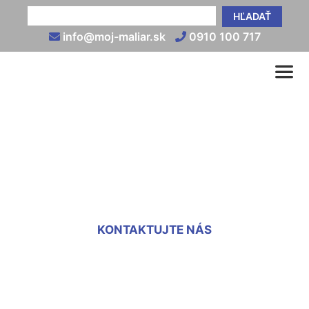
HĽADAŤ
info@moj-maliar.sk
0910 100 717
Striekanie dreva
Engelhartstetten
KONTAKTUJTE NÁS