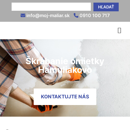
HĽADAŤ
info@moj-maliar.sk
0910 100 717
Škrabanie omietky
Hamuliakovo
KONTAKTUJTE NÁS