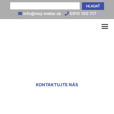
HĽADAŤ
info@moj-maliar.sk
0910 100 717
Sadrová omietka cena za
m2 Bernolákovo
KONTAKTUJTE NÁS