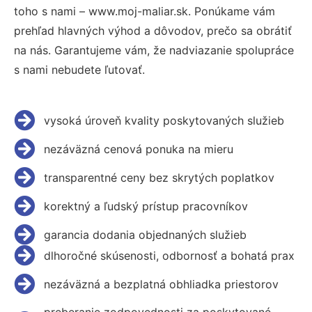
toho s nami – www.moj-maliar.sk. Ponúkame vám
prehľad hlavných výhod a dôvodov, prečo sa obrátiť
na nás. Garantujeme vám, že nadviazanie spolupráce
s nami nebudete ľutovať.
vysoká úroveň kvality poskytovaných služieb
nezáväzná cenová ponuka na mieru
transparentné ceny bez skrytých poplatkov
korektný a ľudský prístup pracovníkov
garancia dodania objednaných služieb
dlhoročné skúsenosti, odbornosť a bohatá prax
nezáväzná a bezplatná obhliadka priestorov
preberanie zodpovednosti za poskytované