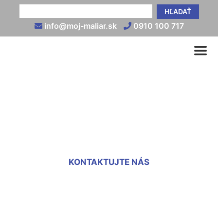
HĽADAŤ
info@moj-maliar.sk
0910 100 717
Sadrovanie sadrokartónu
Svätý Jur
KONTAKTUJTE NÁS