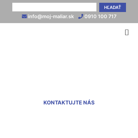
HĽADAŤ
info@moj-maliar.sk
0910 100 717
Sadrovanie sadrokartónu
Ružinov
KONTAKTUJTE NÁS