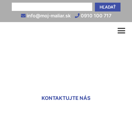
HĽADAŤ
info@moj-maliar.sk
0910 100 717
Sadrovanie sadrokartónu
Nová Dedinka
KONTAKTUJTE NÁS