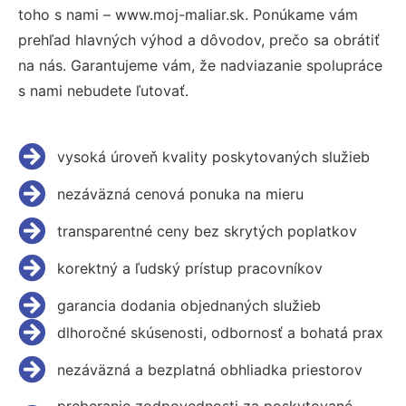
toho s nami – www.moj-maliar.sk. Ponúkame vám
prehľad hlavných výhod a dôvodov, prečo sa obrátiť
na nás. Garantujeme vám, že nadviazanie spolupráce
s nami nebudete ľutovať.
vysoká úroveň kvality poskytovaných služieb
nezáväzná cenová ponuka na mieru
transparentné ceny bez skrytých poplatkov
korektný a ľudský prístup pracovníkov
garancia dodania objednaných služieb
dlhoročné skúsenosti, odbornosť a bohatá prax
nezáväzná a bezplatná obhliadka priestorov
preberanie zodpovednosti za poskytované