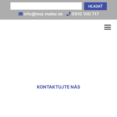
HĽADAŤ
info@moj-maliar.sk
0910 100 717
Prvý náter na novú omietku
Kalinkovo
KONTAKTUJTE NÁS