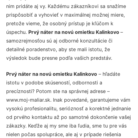
nim pridáte aj vy. Každému zákazníkovi sa snažíme
prispôsobiť a vyhovieť v maximálnej možnej miere,
pretože vieme, že osobný prístup je kľúčom k
úspechu.
Prvý náter na novú omietku Kalinkovo
–
samozrejmosťou sú aj odborné konzultácie či
detailné poradenstvo, aby ste mali istotu, že
výsledok bude presne podľa vašich predstáv.
Prvý náter na novú omietku Kalinkovo
– hľadáte
istotu v podobe skúseností, odbornosti a
precíznosti? Potom ste na správnej adrese –
www.moj-maliar.sk. Inak povedané, garantujeme vám
vysokú profesionalitu, serióznosť a korektné jednanie
od prvého kontaktu až po samotné dokončenie vašej
zákazky. Keďže aj my sme iba ľudia, sme tu pre vás
nielen počas spolupráce, ale aj v prípade riešenia