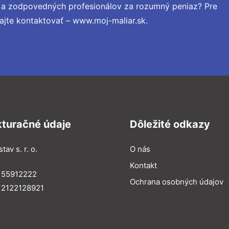
h a zodpovedných profesionálov za rozumný peniaz? Pre
ajte kontaktovať – www.moj-maliar.sk.
kturačné údaje
Dôležité odkazy
tav s. r. o.
O nás
Kontakt
 55912222
Ochrana osobných údajov
 2122128921