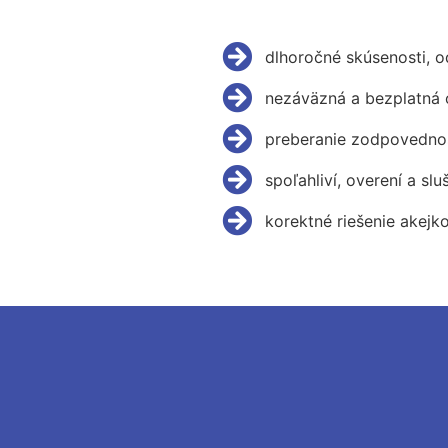
dlhoročné skúsenosti, 
nezáväzná a bezplatná 
preberanie zodpovednos
spoľahliví, overení a slu
korektné riešenie akejk