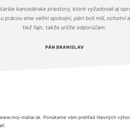
taršie kancelárske priestory, ktoré vyžadovali aj op
u prácou sme veľmi spokojní, páni boli milí, ochotní
tiež fajn, takže určite odporúčam.
PÁN BRANISLAV
www.moj-maliar.sk. Ponúkame vám prehľad hlavných výhod 
ať.