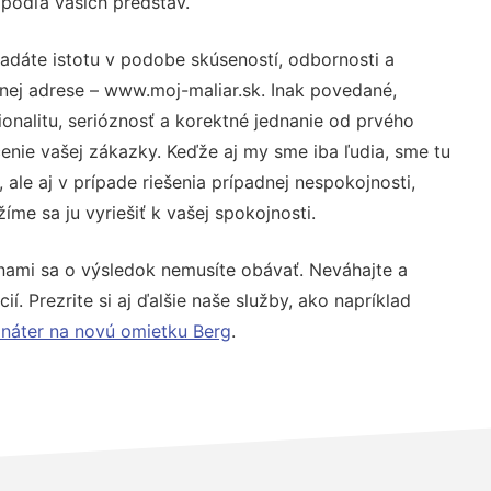
 podľa vašich predstáv.
adáte istotu v podobe skúseností, odbornosti a
nej adrese – www.moj-maliar.sk. Inak povedané,
nalitu, serióznosť a korektné jednanie od prvého
nie vašej zákazky. Keďže aj my sme iba ľudia, sme tu
 ale aj v prípade riešenia prípadnej nespokojnosti,
me sa ju vyriešiť k vašej spokojnosti.
nami sa o výsledok nemusíte obávať. Neváhajte a
ií. Prezrite si aj ďalšie naše služby, ako napríklad
 náter na novú omietku Berg
.