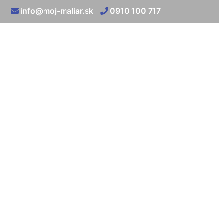
info@moj-maliar.sk
0910 100 717
Penetrov