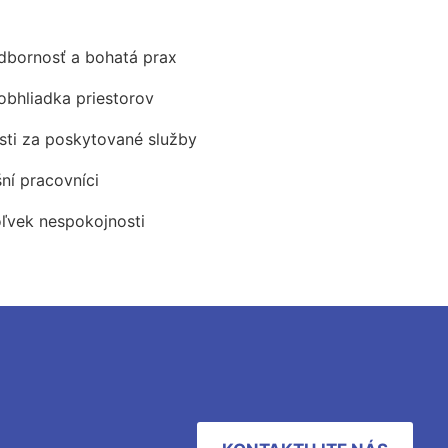
odbornosť a bohatá prax
obhliadka priestorov
ti za poskytované služby
šní pracovníci
oľvek nespokojnosti