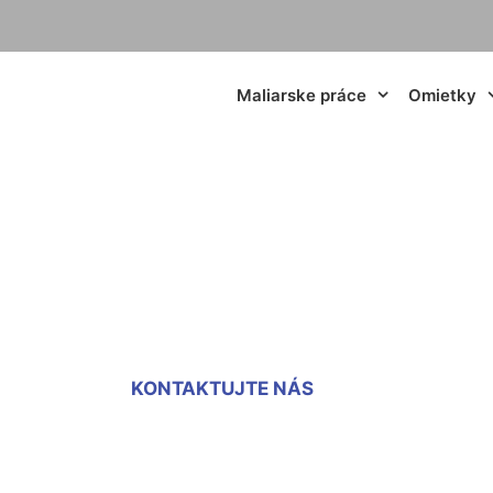
Maliarske práce
Omietky
anie (novej) omiet
KONTAKTUJTE NÁS