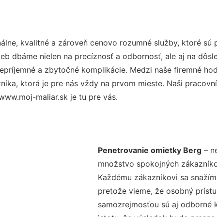
lne, kvalitné a zároveň cenovo rozumné služby, ktoré sú
užieb dbáme nielen na precíznosť a odbornosť, ale aj na dôs
ríjemné a zbytočné komplikácie. Medzi naše firemné hodno
ka, ktorá je pre nás vždy na prvom mieste. Naši pracovníc
www.moj-maliar.sk je tu pre vás.
Penetrovanie omietky Berg
– ne
množstvo spokojných zákazníkov 
Každému zákazníkovi sa snažíme
pretože vieme, že osobný príst
samozrejmosťou sú aj odborné ko