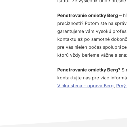
istotu, že výsledok bude presne
Penetrovanie omietky Berg
– hľ
precíznosti? Potom ste na správ
garantujeme vám vysokú profesio
kontaktu až po samotné dokonče
pre vás nielen počas spolupráce,
ktorú vždy berieme vážne a snaží
Penetrovanie omietky Berg
? S 
kontaktujte nás pre viac informác
Vlhká stena – oprava Berg
,
Prvý