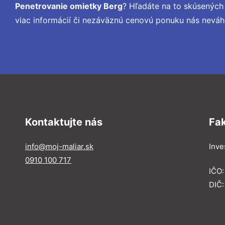
Penetrovanie omietky Berg
? Hľadáte na to skúsenýc
viac informácií či nezáväznú cenovú ponuku nás neváh
Kontaktujte nás
Fa
info@moj-maliar.sk
Inves
0910 100 717
IČO:
DIČ: