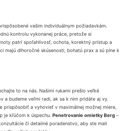
 prispôsobené vašim individuálnym požiadavkám.
lednú kontrolu vykonanej práce, pretože si
ty patrí spoľahlivosť, ochota, korektný prístup a
i majú dlhoročné skúsenosti, bohatú prax a sú plne k
chajte to na nás. Našimi rukami prešlo veľké
a budeme veľmi radi, ak sa k nim pridáte aj vy.
 prispôsobiť a vyhovieť v maximálnej možnej miere,
up je kľúčom k úspechu.
Penetrovanie omietky Berg
–
nzultácie či detailné poradenstvo, aby ste mali