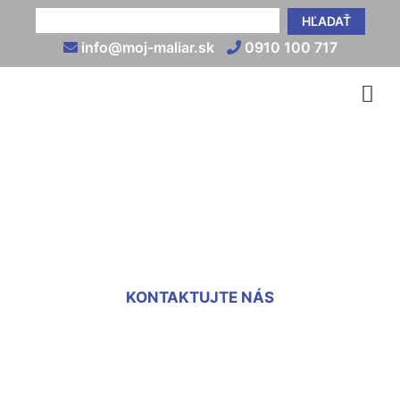
HĽADAŤ
info@moj-maliar.sk
0910 100 717
Oprava starého sokla
Krasňany
KONTAKTUJTE NÁS