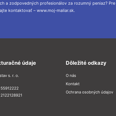
ých a zodpovedných profesionálov za rozumný peniaz? Pre
ajte kontaktovať – www.moj-maliar.sk.
kturačné údaje
Dôležité odkazy
tav s. r. o.
O nás
Kontakt
 55912222
Ochrana osobných údajov
 2122128921