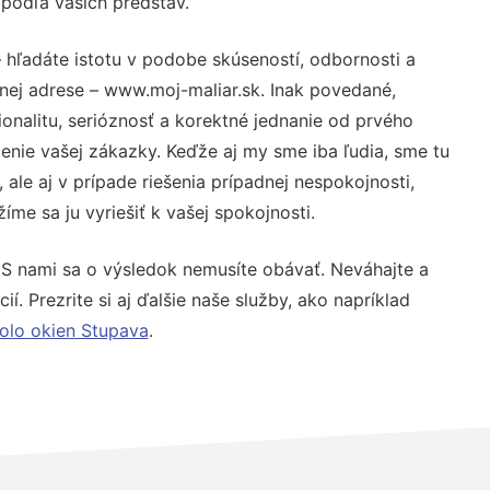
 podľa vašich predstáv.
 hľadáte istotu v podobe skúseností, odbornosti a
nej adrese – www.moj-maliar.sk. Inak povedané,
nalitu, serióznosť a korektné jednanie od prvého
nie vašej zákazky. Keďže aj my sme iba ľudia, sme tu
 ale aj v prípade riešenia prípadnej nespokojnosti,
me sa ju vyriešiť k vašej spokojnosti.
 S nami sa o výsledok nemusíte obávať. Neváhajte a
ií. Prezrite si aj ďalšie naše služby, ako napríklad
olo okien Stupava
.