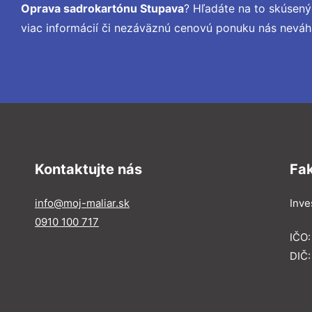
Oprava sadrokartónu Stupava
? Hľadáte na to skúsen
viac informácií či nezáväznú cenovú ponuku nás neváh
Kontaktujte nás
Fa
info@moj-maliar.sk
Inves
0910 100 717
IČO:
DIČ: