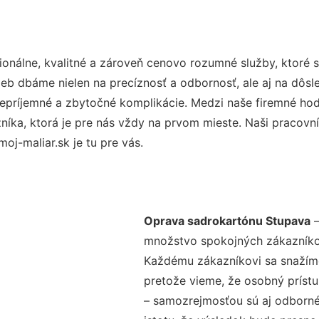
onálne, kvalitné a zároveň cenovo rozumné služby, ktoré 
užieb dbáme nielen na precíznosť a odbornosť, ale aj na dôs
ríjemné a zbytočné komplikácie. Medzi naše firemné hodno
ka, ktorá je pre nás vždy na prvom mieste. Naši pracovníc
j-maliar.sk je tu pre vás.
Oprava sadrokartónu Stupava
–
množstvo spokojných zákazníkov 
Každému zákazníkovi sa snažíme
pretože vieme, že osobný príst
– samozrejmosťou sú aj odborné 