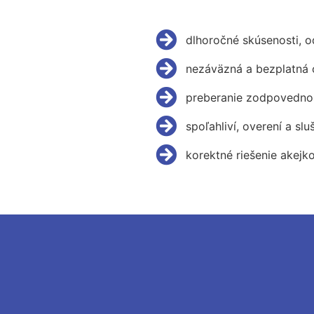
dlhoročné skúsenosti, 
nezáväzná a bezplatná 
preberanie zodpovednos
spoľahliví, overení a slu
korektné riešenie akejk