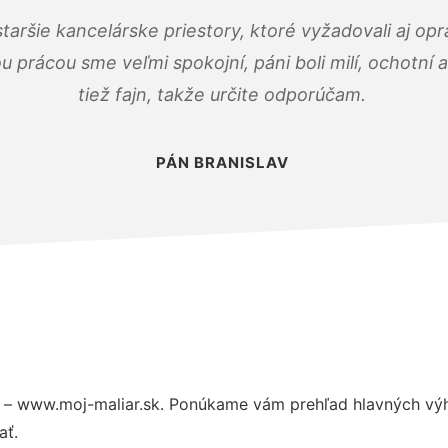
taršie kancelárske priestory, ktoré vyžadovali aj op
u prácou sme veľmi spokojní, páni boli milí, ochotní
tiež fajn, takže určite odporúčam.
PÁN BRANISLAV
 – www.moj-maliar.sk. Ponúkame vám prehľad hlavných výh
ať.