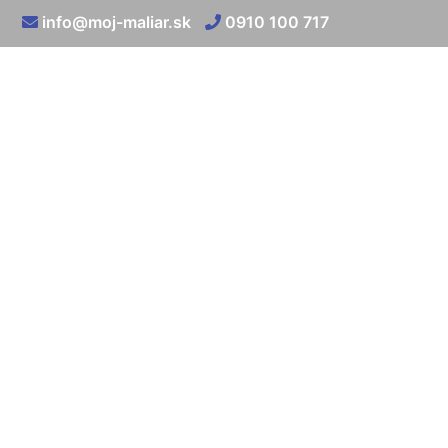
info@moj-maliar.sk
0910 100 717
Oprava