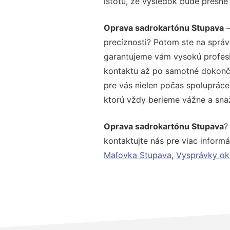
istotu, že výsledok bude presne
Oprava sadrokartónu Stupava
–
precíznosti? Potom ste na správ
garantujeme vám vysokú profesio
kontaktu až po samotné dokonče
pre vás nielen počas spolupráce,
ktorú vždy berieme vážne a snaží
Oprava sadrokartónu Stupava
?
kontaktujte nás pre viac informác
Maľovka Stupava
,
Vysprávky ok