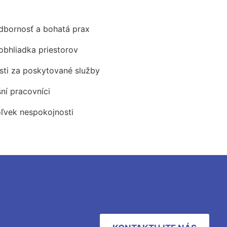
odbornosť a bohatá prax
obhliadka priestorov
ti za poskytované služby
šní pracovníci
oľvek nespokojnosti