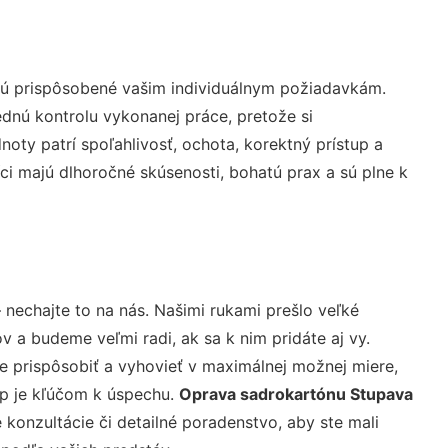
sú prispôsobené vašim individuálnym požiadavkám.
lednú kontrolu vykonanej práce, pretože si
ty patrí spoľahlivosť, ochota, korektný prístup a
i majú dlhoročné skúsenosti, bohatú prax a sú plne k
 nechajte to na nás. Našimi rukami prešlo veľké
a budeme veľmi radi, ak sa k nim pridáte aj vy.
 prispôsobiť a vyhovieť v maximálnej možnej miere,
up je kľúčom k úspechu.
Oprava sadrokartónu Stupava
konzultácie či detailné poradenstvo, aby ste mali