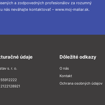
kúsených a zodpovedných profesionálov za rozumný
ku nás neváhajte kontaktovať – www.moj-maliar.sk.
kturačné údaje
Dôležité odkazy
tav s. r. o.
O nás
Kontakt
 55912222
Ochrana osobných údajov
 2122128921