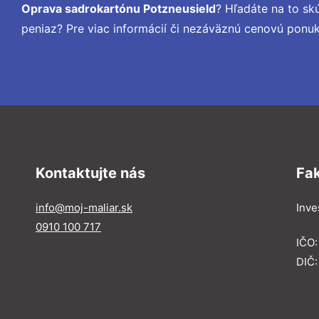
Oprava sadrokartónu Potzneusield
? Hľadáte na to s
peniaz? Pre viac informácií či nezáväznú cenovú ponu
Kontaktujte nás
Fa
info@moj-maliar.sk
Inves
0910 100 717
IČO:
DIČ: