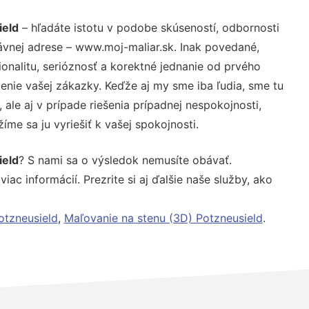
ield
– hľadáte istotu v podobe skúseností, odbornosti
ávnej adrese – www.moj-maliar.sk. Inak povedané,
nalitu, serióznosť a korektné jednanie od prvého
nie vašej zákazky. Keďže aj my sme iba ľudia, sme tu
 ale aj v prípade riešenia prípadnej nespokojnosti,
me sa ju vyriešiť k vašej spokojnosti.
ield
? S nami sa o výsledok nemusíte obávať.
iac informácií. Prezrite si aj ďalšie naše služby, ako
otzneusield
,
Maľovanie na stenu (3D) Potzneusield
.