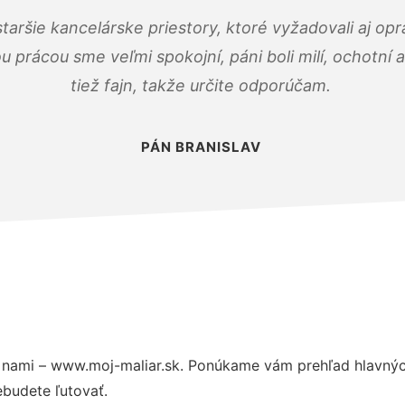
taršie kancelárske priestory, ktoré vyžadovali aj op
u prácou sme veľmi spokojní, páni boli milí, ochotní
tiež fajn, takže určite odporúčam.
PÁN BRANISLAV
 nami – www.moj-maliar.sk. Ponúkame vám prehľad hlavných
budete ľutovať.