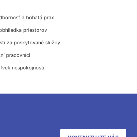
odbornosť a bohatá prax
obhliadka priestorov
ti za poskytované služby
šní pracovníci
oľvek nespokojnosti