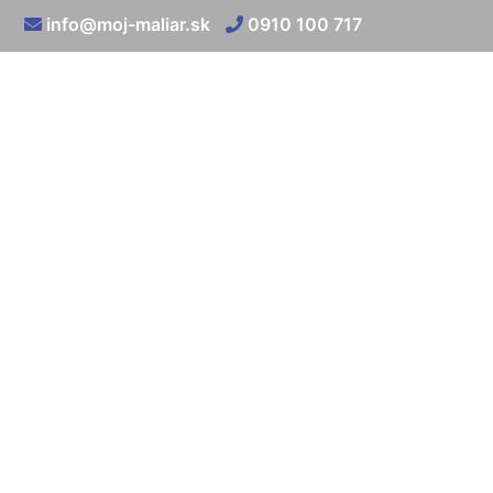
info@moj-maliar.sk
0910 100 717
Oprava s