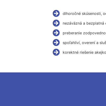
dlhoročné skúsenosti, 
nezáväzná a bezplatná 
preberanie zodpovednos
spoľahliví, overení a slu
korektné riešenie akejk