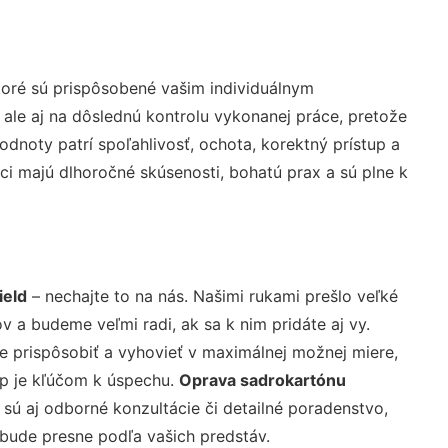
toré sú prispôsobené vašim individuálnym
 ale aj na dôslednú kontrolu vykonanej práce, pretože
noty patrí spoľahlivosť, ochota, korektný prístup a
i majú dlhoročné skúsenosti, bohatú prax a sú plne k
ield
– nechajte to na nás. Našimi rukami prešlo veľké
a budeme veľmi radi, ak sa k nim pridáte aj vy.
 prispôsobiť a vyhovieť v maximálnej možnej miere,
up je kľúčom k úspechu.
Oprava sadrokartónu
sú aj odborné konzultácie či detailné poradenstvo,
 bude presne podľa vašich predstáv.