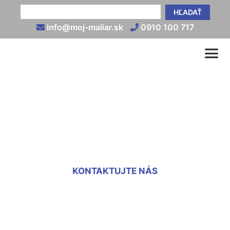
HĽADAŤ
info@moj-maliar.sk
0910 100 717
Oprava sadrokartónu
Malinovo
KONTAKTUJTE NÁS