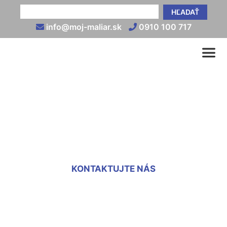
HĽADAŤ
info@moj-maliar.sk
0910 100 717
Oprava sadrokartónu
Hundsheim
KONTAKTUJTE NÁS