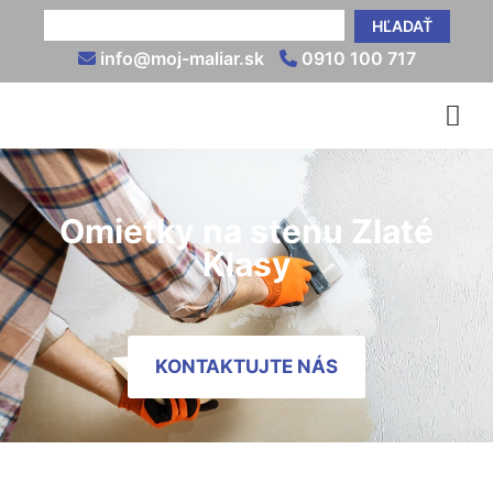
HĽADAŤ
info@moj-maliar.sk
0910 100 717
Omietky na stenu Zlaté
Klasy
KONTAKTUJTE NÁS