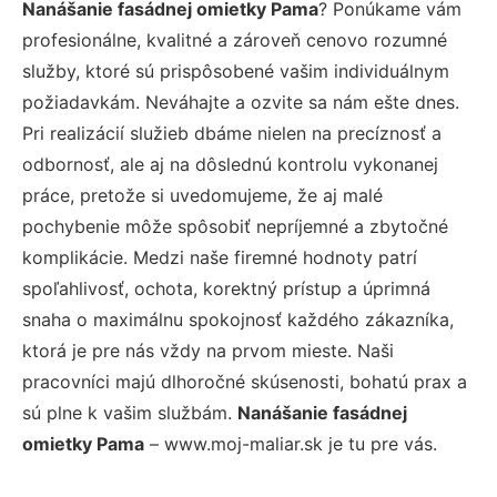
Nanášanie fasádnej omietky Pama
? Ponúkame vám
profesionálne, kvalitné a zároveň cenovo rozumné
služby, ktoré sú prispôsobené vašim individuálnym
požiadavkám. Neváhajte a ozvite sa nám ešte dnes.
Pri realizácií služieb dbáme nielen na precíznosť a
odbornosť, ale aj na dôslednú kontrolu vykonanej
práce, pretože si uvedomujeme, že aj malé
pochybenie môže spôsobiť nepríjemné a zbytočné
komplikácie. Medzi naše firemné hodnoty patrí
spoľahlivosť, ochota, korektný prístup a úprimná
snaha o maximálnu spokojnosť každého zákazníka,
ktorá je pre nás vždy na prvom mieste. Naši
pracovníci majú dlhoročné skúsenosti, bohatú prax a
sú plne k vašim službám.
Nanášanie fasádnej
omietky Pama
– www.moj-maliar.sk je tu pre vás.