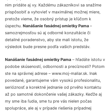
nim pridáte aj vy. Každému zákazníkovi sa snažíme
prispôsobiť a vyhovieť v maximálnej možnej miere,
pretože vieme, že osobný prístup je kľúčom k
úspechu.
Nanášanie fasádnej omietky Pama
–
samozrejmosťou sú aj odborné konzultácie či
detailné poradenstvo, aby ste mali istotu, že
výsledok bude presne podľa vašich predstáv.
Nanášanie fasádnej omietky Pama
– hľadáte istotu v
podobe skúseností, odbornosti a precíznosti? Potom
ste na správnej adrese – www.moj-maliar.sk. Inak
povedané, garantujeme vám vysokú profesionalitu,
serióznosť a korektné jednanie od prvého kontaktu
až po samotné dokončenie vašej zákazky. Keďže aj
my sme iba ľudia, sme tu pre vás nielen počas
spolupráce, ale aj v prípade riešenia prípadnej