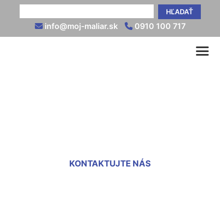
HĽADAŤ
info@moj-maliar.sk
0910 100 717
Nanášanie fasádnej
omietky Pama
KONTAKTUJTE NÁS