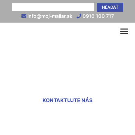
HĽADAŤ
info@moj-maliar.sk
0910 100 717
Nanášanie fasádnej
omietky Dlhé diely
KONTAKTUJTE NÁS