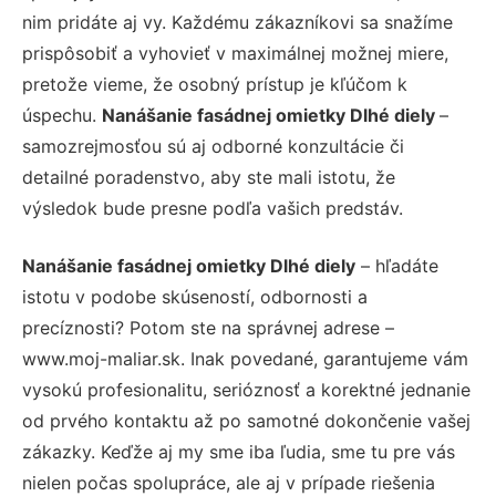
nim pridáte aj vy. Každému zákazníkovi sa snažíme
prispôsobiť a vyhovieť v maximálnej možnej miere,
pretože vieme, že osobný prístup je kľúčom k
úspechu.
Nanášanie fasádnej omietky Dlhé diely
–
samozrejmosťou sú aj odborné konzultácie či
detailné poradenstvo, aby ste mali istotu, že
výsledok bude presne podľa vašich predstáv.
Nanášanie fasádnej omietky Dlhé diely
– hľadáte
istotu v podobe skúseností, odbornosti a
precíznosti? Potom ste na správnej adrese –
www.moj-maliar.sk. Inak povedané, garantujeme vám
vysokú profesionalitu, serióznosť a korektné jednanie
od prvého kontaktu až po samotné dokončenie vašej
zákazky. Keďže aj my sme iba ľudia, sme tu pre vás
nielen počas spolupráce, ale aj v prípade riešenia