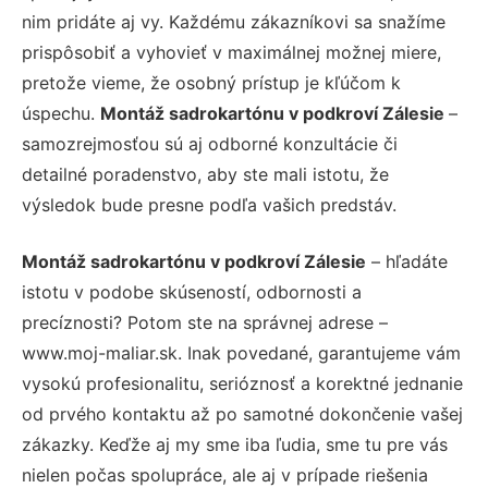
nim pridáte aj vy. Každému zákazníkovi sa snažíme
prispôsobiť a vyhovieť v maximálnej možnej miere,
pretože vieme, že osobný prístup je kľúčom k
úspechu.
Montáž sadrokartónu v podkroví Zálesie
–
samozrejmosťou sú aj odborné konzultácie či
detailné poradenstvo, aby ste mali istotu, že
výsledok bude presne podľa vašich predstáv.
Montáž sadrokartónu v podkroví Zálesie
– hľadáte
istotu v podobe skúseností, odbornosti a
precíznosti? Potom ste na správnej adrese –
www.moj-maliar.sk. Inak povedané, garantujeme vám
vysokú profesionalitu, serióznosť a korektné jednanie
od prvého kontaktu až po samotné dokončenie vašej
zákazky. Keďže aj my sme iba ľudia, sme tu pre vás
nielen počas spolupráce, ale aj v prípade riešenia