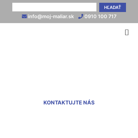
HĽADAŤ
info@moj-maliar.sk
0910 100 717
Montáž sadrokartónu na
stenu Wolfsthal
KONTAKTUJTE NÁS