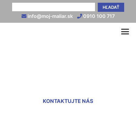
HĽADAŤ
info@moj-maliar.sk
0910 100 717
Montáž sadrokartónu na
stenu Engelhartstetten
KONTAKTUJTE NÁS