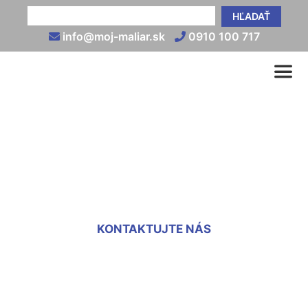
HĽADAŤ
info@moj-maliar.sk
0910 100 717
Montáž sadrokartónu cena
za m2 Prellenkirchen
KONTAKTUJTE NÁS