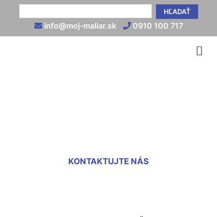
HĽADAŤ
info@moj-maliar.sk
0910 100 717
Montáž sadrokartónu cena
za m2 Čunovo
KONTAKTUJTE NÁS