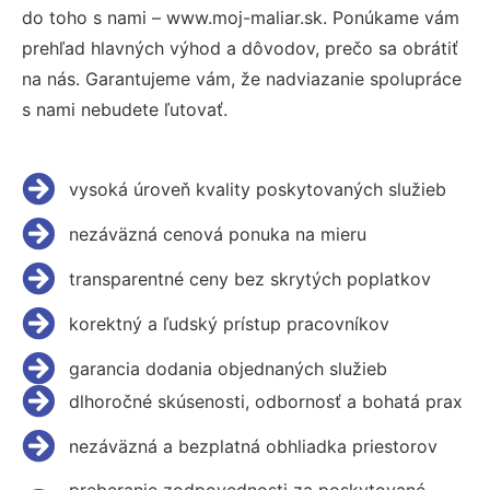
do toho s nami – www.moj-maliar.sk. Ponúkame vám
prehľad hlavných výhod a dôvodov, prečo sa obrátiť
na nás. Garantujeme vám, že nadviazanie spolupráce
s nami nebudete ľutovať.
vysoká úroveň kvality poskytovaných služieb
nezáväzná cenová ponuka na mieru
transparentné ceny bez skrytých poplatkov
korektný a ľudský prístup pracovníkov
garancia dodania objednaných služieb
dlhoročné skúsenosti, odbornosť a bohatá prax
nezáväzná a bezplatná obhliadka priestorov
preberanie zodpovednosti za poskytované