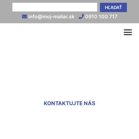
HĽADAŤ
info@moj-maliar.sk
0910 100 717
Montáž sadrokartónu cena
za m2 Bernolákovo
KONTAKTUJTE NÁS