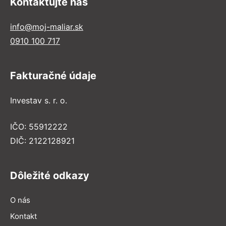
Kontaktujte nás
info@moj-maliar.sk
0910 100 717
Fakturačné údaje
Investav s. r. o.
IČO: 55912222
DIČ: 2122128921
Dôležité odkazy
O nás
Kontakt