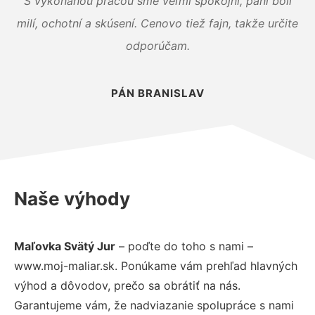
S vykonanou prácou sme veľmi spokojní, páni boli
milí, ochotní a skúsení. Cenovo tiež fajn, takže určite
odporúčam.
PÁN BRANISLAV
Naše výhody
Maľovka Svätý Jur
– poďte do toho s nami –
www.moj-maliar.sk. Ponúkame vám prehľad hlavných
výhod a dôvodov, prečo sa obrátiť na nás.
Garantujeme vám, že nadviazanie spolupráce s nami