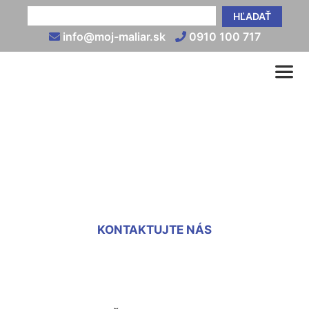
HĽADAŤ
info@moj-maliar.sk
0910 100 717
Maľovka na stenu Štvrtok
na Ostrove
KONTAKTUJTE NÁS