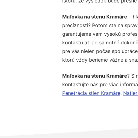
istotu, že výsledok bude presne
Maľovka na stenu Kramáre
– hľ
precíznosti? Potom ste na správ
garantujeme vám vysokú profesio
kontaktu až po samotné dokonče
pre vás nielen počas spolupráce,
ktorú vždy berieme vážne a snaží
Maľovka na stenu Kramáre
? S 
kontaktujte nás pre viac informác
Penetrácia stien Kramáre
,
Natier