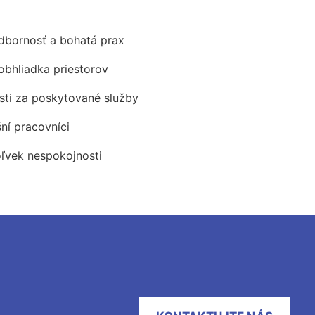
odbornosť a bohatá prax
obhliadka priestorov
ti za poskytované služby
šní pracovníci
oľvek nespokojnosti