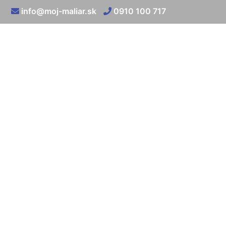
info@moj-maliar.sk
0910 100 717
Maľo