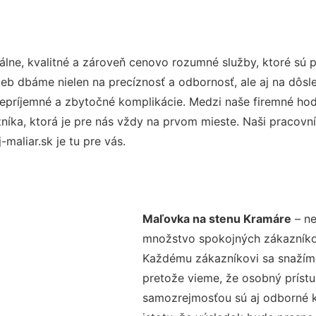
lne, kvalitné a zároveň cenovo rozumné služby, ktoré sú 
užieb dbáme nielen na precíznosť a odbornosť, ale aj na dôs
ríjemné a zbytočné komplikácie. Medzi naše firemné hodno
ka, ktorá je pre nás vždy na prvom mieste. Naši pracovníc
aliar.sk je tu pre vás.
Maľovka na stenu Kramáre
– ne
množstvo spokojných zákazníkov 
Každému zákazníkovi sa snažíme
pretože vieme, že osobný príst
samozrejmosťou sú aj odborné ko