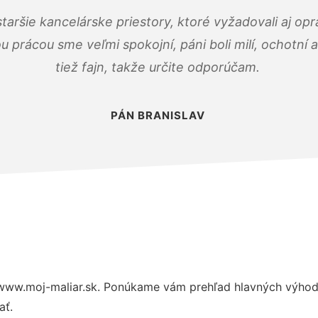
taršie kancelárske priestory, ktoré vyžadovali aj op
u prácou sme veľmi spokojní, páni boli milí, ochotní
tiež fajn, takže určite odporúčam.
PÁN BRANISLAV
www.moj-maliar.sk. Ponúkame vám prehľad hlavných výhod 
ať.