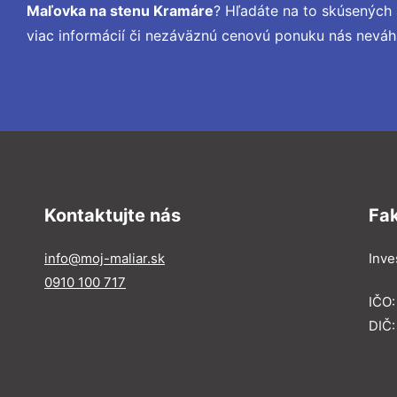
Maľovka na stenu Kramáre
? Hľadáte na to skúsených
viac informácií či nezáväznú cenovú ponuku nás neváh
Kontaktujte nás
Fa
info@moj-maliar.sk
Inves
0910 100 717
IČO:
DIČ: