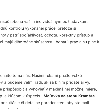
prispôsobené vašim individuálnym požiadavkám.
lednú kontrolu vykonanej práce, pretože si
ty patrí spoľahlivosť, ochota, korektný prístup a
i majú dlhoročné skúsenosti, bohatú prax a sú plne k
chajte to na nás. Našimi rukami prešlo veľké
a budeme veľmi radi, ak sa k nim pridáte aj vy.
 prispôsobiť a vyhovieť v maximálnej možnej miere,
up je kľúčom k úspechu.
Maľovka na stenu Kramáre
–
nzultácie či detailné poradenstvo, aby ste mali