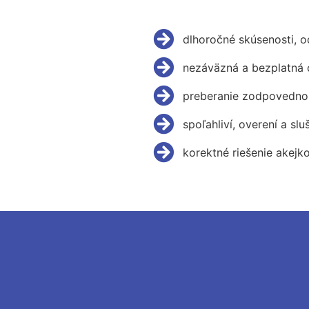
dlhoročné skúsenosti, 
nezáväzná a bezplatná 
preberanie zodpovednos
spoľahliví, overení a slu
korektné riešenie akejk