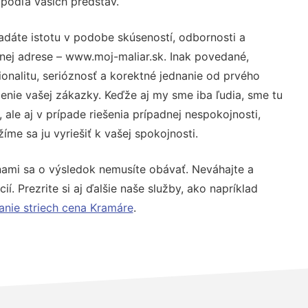
 podľa vašich predstáv.
adáte istotu v podobe skúseností, odbornosti a
nej adrese – www.moj-maliar.sk. Inak povedané,
nalitu, serióznosť a korektné jednanie od prvého
nie vašej zákazky. Keďže aj my sme iba ľudia, sme tu
 ale aj v prípade riešenia prípadnej nespokojnosti,
me sa ju vyriešiť k vašej spokojnosti.
nami sa o výsledok nemusíte obávať. Neváhajte a
ií. Prezrite si aj ďalšie naše služby, ako napríklad
anie striech cena Kramáre
.