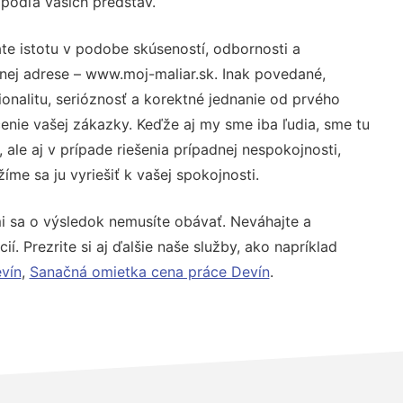
 podľa vašich predstáv.
te istotu v podobe skúseností, odbornosti a
nej adrese – www.moj-maliar.sk. Inak povedané,
nalitu, serióznosť a korektné jednanie od prvého
nie vašej zákazky. Keďže aj my sme iba ľudia, sme tu
 ale aj v prípade riešenia prípadnej nespokojnosti,
me sa ju vyriešiť k vašej spokojnosti.
i sa o výsledok nemusíte obávať. Neváhajte a
ií. Prezrite si aj ďalšie naše služby, ako napríklad
vín
,
Sanačná omietka cena práce Devín
.