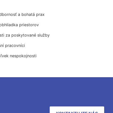
odbornosť a bohatá prax
obhliadka priestorov
ti za poskytované služby
šní pracovníci
oľvek nespokojnosti