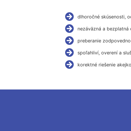
dlhoročné skúsenosti, 
nezáväzná a bezplatná 
preberanie zodpovednos
spoľahliví, overení a slu
korektné riešenie akejk