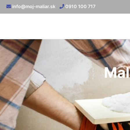
info@moj-maliar.sk
0910 100 717
Maľ