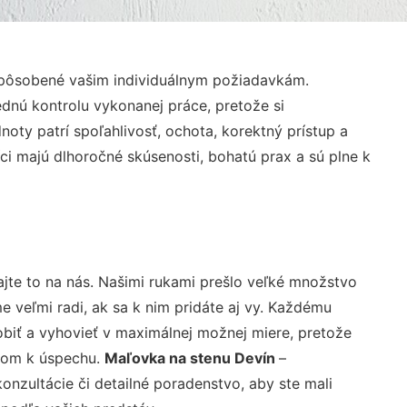
ispôsobené vašim individuálnym požiadavkám.
lednú kontrolu vykonanej práce, pretože si
ty patrí spoľahlivosť, ochota, korektný prístup a
i majú dlhoročné skúsenosti, bohatú prax a sú plne k
jte to na nás. Našimi rukami prešlo veľké množstvo
veľmi radi, ak sa k nim pridáte aj vy. Každému
biť a vyhovieť v maximálnej možnej miere, pretože
účom k úspechu.
Maľovka na stenu Devín
–
nzultácie či detailné poradenstvo, aby ste mali