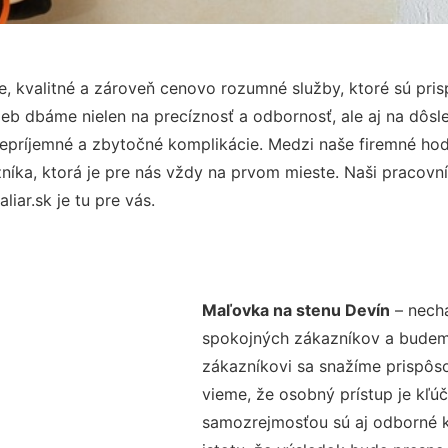
, kvalitné a zároveň cenovo rozumné služby, ktoré sú pr
užieb dbáme nielen na precíznosť a odbornosť, ale aj na dôs
ríjemné a zbytočné komplikácie. Medzi naše firemné hodno
ka, ktorá je pre nás vždy na prvom mieste. Naši pracovníc
ar.sk je tu pre vás.
Maľovka na stenu Devín
– necha
spokojných zákazníkov a budeme 
zákazníkovi sa snažíme prispôso
vieme, že osobný prístup je kľ
samozrejmosťou sú aj odborné ko