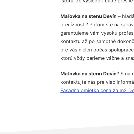
istotu, že výsledok bude presne
Maľovka na stenu Devín
– hľadá
precíznosti? Potom ste na správ
garantujeme vám vysokú profesio
kontaktu až po samotné dokonče
pre vás nielen počas spolupráce,
ktorú vždy berieme vážne a snaží
Maľovka na stenu Devín
? S nam
kontaktujte nás pre viac informác
Fasádna omietka cena za m2 De