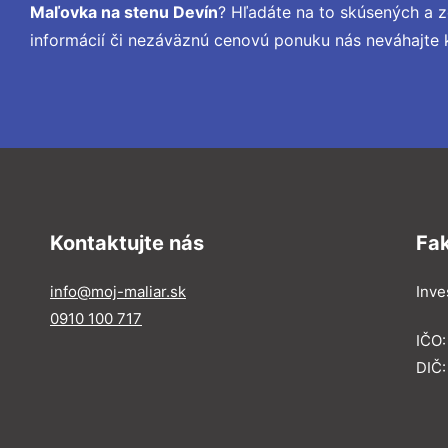
Maľovka na stenu Devín
? Hľadáte na to skúsených a 
informácií či nezáväznú cenovú ponuku nás neváhajte 
Kontaktujte nás
Fa
info@moj-maliar.sk
Inves
0910 100 717
IČO:
DIČ: