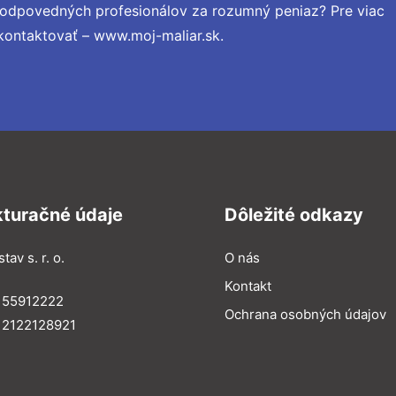
zodpovedných profesionálov za rozumný peniaz? Pre viac
kontaktovať – www.moj-maliar.sk.
kturačné údaje
Dôležité odkazy
tav s. r. o.
O nás
Kontakt
 55912222
Ochrana osobných údajov
 2122128921